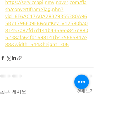
https://serviceapi.nmv.naver.com/fla
sh/convertIframeTag.nhn?
vid=6E6AC17A0A28B29355380A96
5B71796E09EB&outKey=V12580ba0
81457a87fd7d141b435665847e880
5238afa64fd1698141b435665847e
88&width=544&height=306
전체 보기
최근 게시물